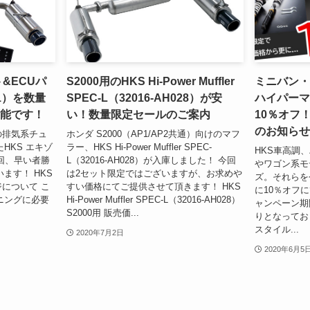
&ECUパ
S2000用のHKS Hi-Power Muffler
ミニバン・
01）を数量
SPEC-L（32016-AH028）が安
ハイパーマ
能です！
い！数量限定セールのご案内
10％オフ
のお知らせ
用の排気系チュ
ホンダ S2000（AP1/AP2共通）向けのマフ
HKS エキゾ
ラー、HKS Hi-Power Muffler SPEC-
HKS車高調
今回、早い者勝
L（32016-AH028）が入庫しました！ 今回
やワゴン系モ
ます！ HKS
は2セット限定ではございますが、お求めや
ズ。それらを
ジについて こ
すい価格にてご提供させて頂きます！ HKS
に10％オフ
ニングに必要
Hi-Power Muffler SPEC-L（32016-AH028）
ャンペーン期
S2000用 販売価...
りとなってお
スタイル...
2020年7月2日
2020年6月5