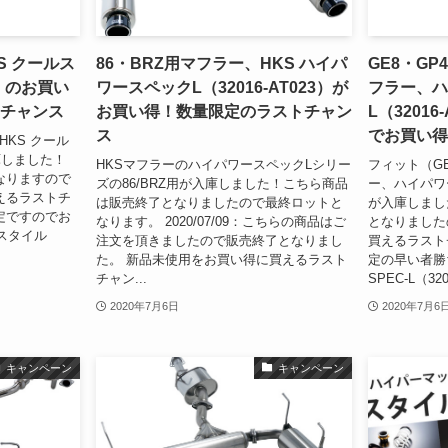
S クールス
86・BRZ用マフラー、HKS ハイパ
GE8・G
3）のお買い
ワースペックL（32016-AT023）が
フラー、ハ
チャンス
お買い得！数量限定のラストチャン
L（3201
ス
でお買い得
HKS クール
入庫しました！
HKSマフラーのハイパワースペックLシリー
フィット（GE
なりますので
ズの86/BRZ用が入庫しました！こちら商品
ー、ハイパワー
えるラストチ
は販売終了となりましたので最終ロットと
が入庫しまし
定ですのでお
なります。 2020/07/09：こちらの商品はご
となりました
ルスタイル
注文を頂きましたので販売終了となりまし
買えるラスト
た。 新品未使用をお買い得に買えるラスト
定の早い者勝ちで
チャン...
SPEC-L（3201
2020年7月6日
2020年7月6
キャンペーン
キャンペーン