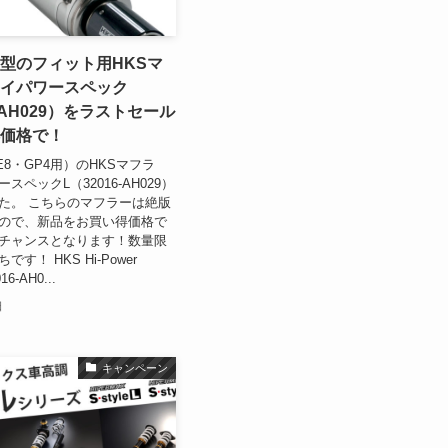
P4型のフィット用HKSマ
イパワースペック
6-AH029）をラストセール
価格で！
8・GP4用）のHKSマフラ
スペックL（32016-AH029）
た。 こちらのマフラーは絶版
ので、新品をお買い得価格で
チャンスとなります！数量限
す！ HKS Hi-Power
6-AH0...
日
キャンペーン